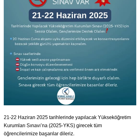
21-22 Haziran 2025 tarihlerinde yapılacak Yüksekö
ğ
retim
Kurumları Sınavı’na (2025-YKS) girecek tüm
ö
ğ
rencilerimize ba
ş
arılar dileriz.