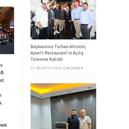
Başkanımız Turhan Altıntel,
Aysel’s Restaurant’ın Açılış
Törenine Katıldı
ev
05 AĞUSTOS 2026 ÇARŞAMBA
BB
ız
n
a,
emek