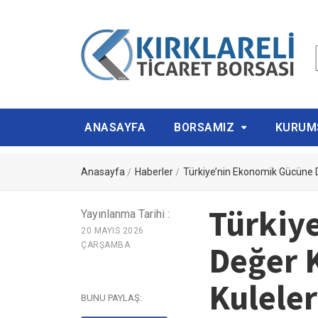
ANASAYFA
BORSAMIZ
KURUM
Anasayfa
Haberler
Türkiye’nin Ekonomik Gücüne D
Türkiy
Yayınlanma Tarihi :
20 MAYIS 2026
Değer 
ÇARŞAMBA
Kuleler
BUNU PAYLAŞ: