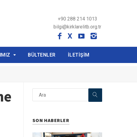
+90 288 214 1013
bilgi@kirklarelitb.org.tr
X
IMIZ
BÜLTENLER
İLETİŞİM
ne
SON HABERLER