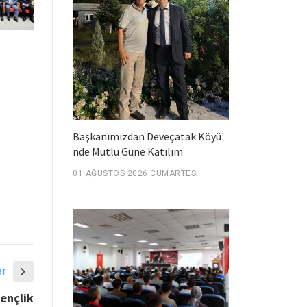
Başkanımızdan Deveçatak Köyü'
nde Mutlu Güne Katılım
01 AĞUSTOS 2026 CUMARTESI
er
ençlik