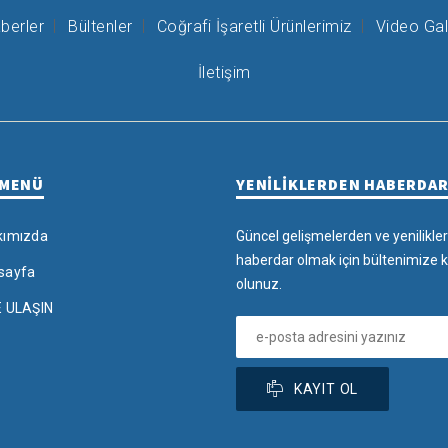
berler
Bültenler
Coğrafi İşaretli Ürünlerimiz
Video Gal
İletişim
 MENÜ
YENİLİKLERDEN HABERDA
kımızda
Güncel gelişmelerden ve yenilikle
haberdar olmak için bültenimize k
sayfa
olunuz.
E ULAŞIN
KAYIT OL