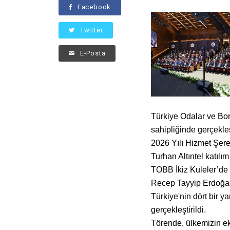
Facebook
Twitter
E-Posta
Türkiye Odalar ve Bor
sahipliğinde gerçekleş
2026 Yılı Hizmet Şer
Turhan Altıntel katılım
TOBB İkiz Kuleler’de
Recep Tayyip Erdoğan 
Türkiye'nin dört bir 
gerçekleştirildi.
Törende, ülkemizin ek