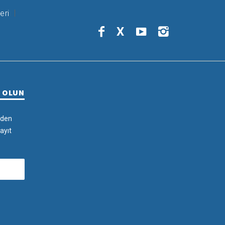
eri
X
R OLUN
rden
ayıt