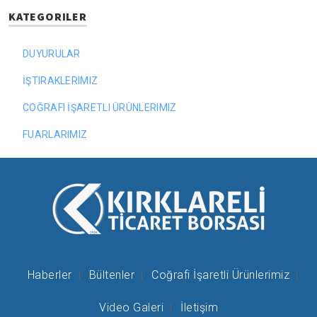
KATEGORILER
DUYURULAR
İŞTIRAKLERIMIZ
COĞRAFI İŞARETLI ÜRÜNLERIMIZ
FUARLARIMIZ
Haberler
Bültenler
Coğrafi İşaretli Ürünlerimiz
Video Galeri
İletişim