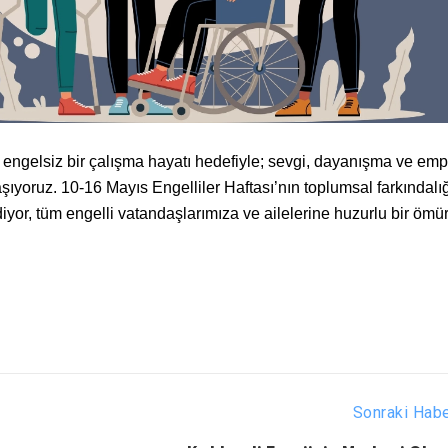
 engelsiz bir çalışma hayatı hedefiyle; sevgi, dayanışma ve empa
 aşıyoruz. 10-16 Mayıs Engelliler Haftası’nın toplumsal farkındalı
iyor, tüm engelli vatandaşlarımıza ve ailelerine huzurlu bir ömü
Sonraki Hab