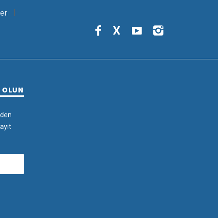
eri
X
R OLUN
rden
ayıt