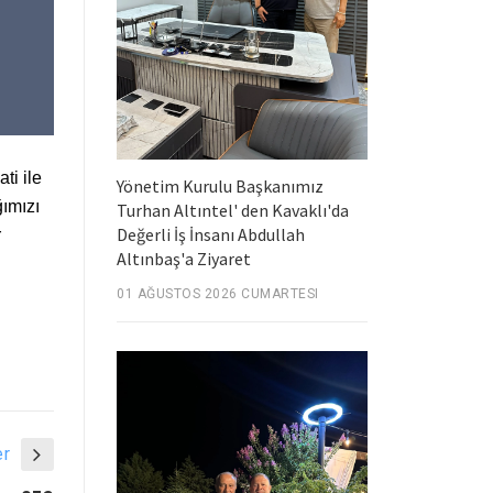
ti ile
Yönetim Kurulu Başkanımız
ğımızı
Turhan Altıntel' den Kavaklı'da
Değerli İş İnsanı Abdullah
r
Altınbaş'a Ziyaret
01 AĞUSTOS 2026 CUMARTESI
er