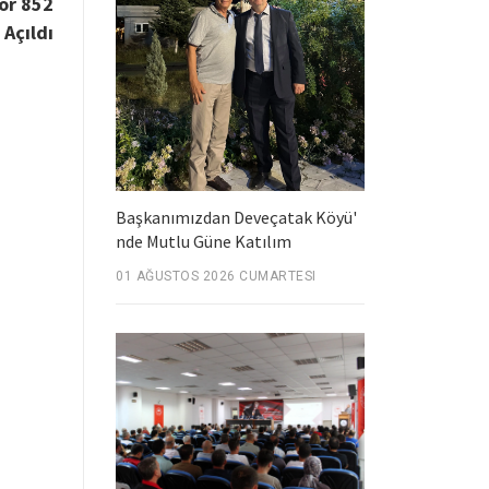
yor 852
 Açıldı
Başkanımızdan Deveçatak Köyü'
nde Mutlu Güne Katılım
01 AĞUSTOS 2026 CUMARTESI