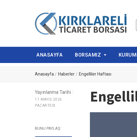
ANASAYFA
BORSAMIZ
KURUM
Anasayfa
Haberler
Engelliler Haftası
Engelli
Yayınlanma Tarihi :
11 MAYIS 2026
PAZARTESI
BUNU PAYLAŞ: