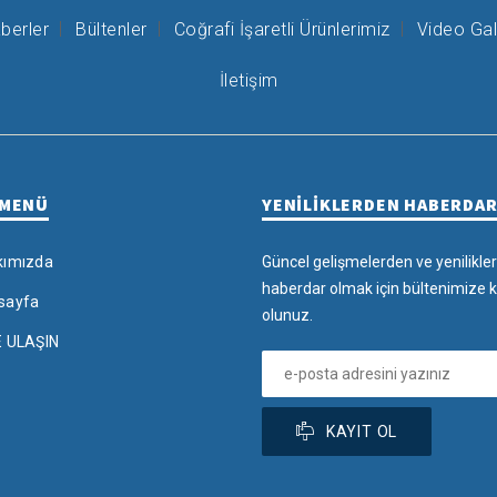
berler
Bültenler
Coğrafi İşaretli Ürünlerimiz
Video Gal
İletişim
 MENÜ
YENİLİKLERDEN HABERDA
kımızda
Güncel gelişmelerden ve yenilikle
haberdar olmak için bültenimize k
sayfa
olunuz.
E ULAŞIN
KAYIT OL